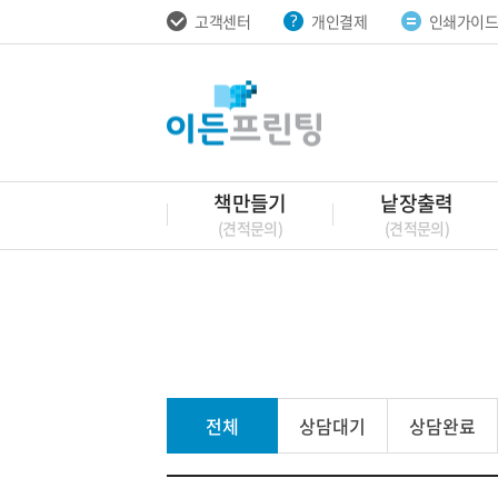
고객센터
개인결제
인쇄가이
책만들기
낱장출력
(견적문의)
(견적문의)
전체
상담대기
상담완료