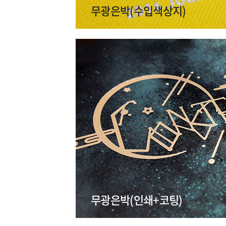
무광은박(수입색상지)
무광은박(인쇄+코팅)