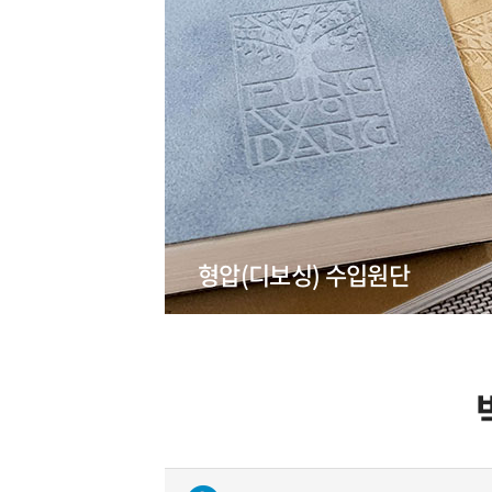
형압(디보싱) 수입원단