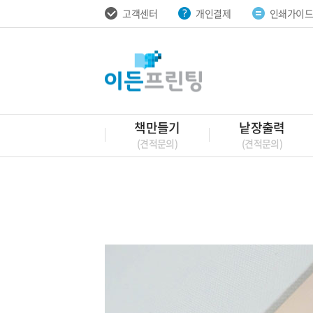
고객센터
개인결제
인쇄가이
책만들기
낱장출력
(견적문의)
(견적문의)