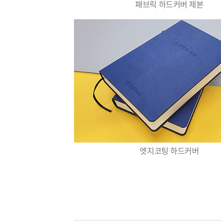
패브릭 하드커버 제본
엣지코팅 하드커버