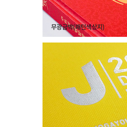
무광금박(패턴색상지)