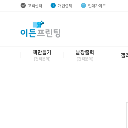
고객센터
개인결제
인쇄가이드
책만들기
낱장출력
갤
(견적문의)
(견적문의)