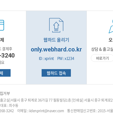
결제
웹하드 올리기
오
드 결제후
only.webhard.co.kr
상담 & 출고
-3240
ID : xprint PW : x1234
바로가기
세요
제
웹하드 접속
집거부
&출고실]서울시 중구 퇴계로 36가길 77 필동빌딩1층 [인쇄실] 서울시 중구 퇴
 대표 : 최수동
02-2268-3242 이메일 : iidenprint@naver.com 통신판매업신고번호 : 2