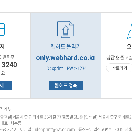
결제
웹하드 올리기
오
드 결제후
only.webhard.co.kr
상담 & 출고
-3240
ID : xprint PW : x1234
바로가기
세요
제
웹하드 접속
집거부
&출고실]서울시 중구 퇴계로 36가길 77 필동빌딩1층 [인쇄실] 서울시 중구 퇴
 대표 : 최수동
02-2268-3242 이메일 : iidenprint@naver.com 통신판매업신고번호 : 2