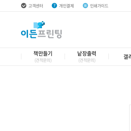
고객센터
개인결제
인쇄가이드
책만들기
낱장출력
갤
(견적문의)
(견적문의)